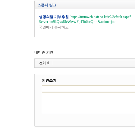
스폰서 링크
생명의별 기부후원
https://mrmweb.hsit.co.kr/v2/default.aspx?
Server=m9kQvx8IeWavwFp1To6acQ==&action=join
국민에게 봉사하고
네티즌 의견
전체
0
의견쓰기