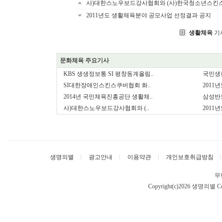
사)대한스노우보드강사협회와 (사)한국청소년스킨스
2011년도 생활체육분야 공모사업 선정결과 공지
생활체육
기
문화체육 주요기사
KBS 생생정보통 SI 평창동계올림..
국민생
SI대한장애인스킨스쿠버협회 화..
2011
2014년 국민체육진흥공단 생활체..
삼성반
사)대한스노우보드강사협회와 (..
2011
생명의별
광고안내
이용약관
개인보호취급방침
무
Copyright(c)2026 생명의별
Co