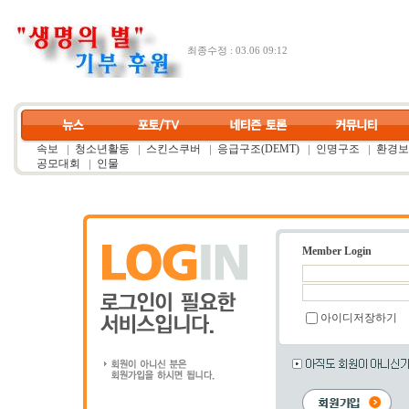
최종수정 : 03.06 09:12
속보
청소년활동
스킨스쿠버
응급구조(DEMT)
인명구조
환경보
공모대회
인물
Member Login
아이디저장하기