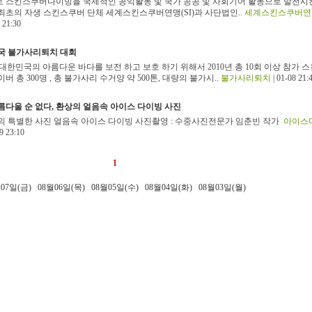
 스킨스쿠버다이빙을 국제적인 공익활동 및 국가 공공 및 사회기어 활동으로 발전시
최초의 자생 스킨스쿠버 단체 세계스킨스쿠버연맹(SI)과 사단법인..
세계스킨스쿠버연
 21:30
민국 불가사리퇴치 대회
 대한민국의 아름다운 바다를 보전 하고 보호 하기 위해서 2010년 총 10회 이상 참가 
버 총 300명 , 총 불가사리 수거양 약 500톤, 대량의 불가시..
불가사리퇴치
| 01-08 21:
름다울 순 없다, 환상의 얼음속 아이스 다이빙 사진
의 특별한 사진 얼음속 아이스 다이빙 사진촬영 : 수중사진전문가 임춘빈 작가
아이스
9 23:10
1
07일(금)
08월06일(목)
08월05일(수)
08월04일(화)
08월03일(월)