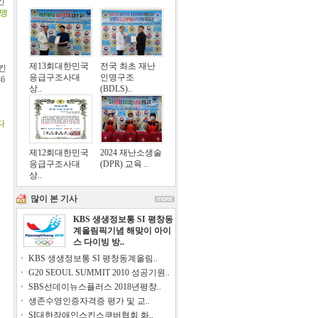
킨
맹
제13회대한민국
전국 최초 재난
스킨
응급구조사대
인명구조
46
상..
(BDLS)..
다
제12회대한민국
2024 재난소생술
응급구조사대
(DPR) 교육 ..
상..
많이 본 기사
KBS 생생정보통 SI 평창동
계올림픽기념 해맞이 아이
스 다이빙 방..
KBS 생생정보통 SI 평창동계올림..
G20 SEOUL SUMMIT 2010 성공기원..
SBS선데이뉴스플러스 2018년평창..
생존수영인증자격증 평가 및 교..
SI대한장애인스킨스쿠버협회 화..