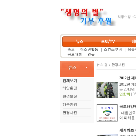
최종수정 : 03
속보
청소년활동
스킨스쿠버
응급구
공모대회
인물
뉴스 홈
환경보전
2012년 
전체보기
2012년
해양환경
는 2012
연합회
| 0
환경보전
해중환경
국토해양부
환경사진
대한민국불
여 피해를
세계최초 