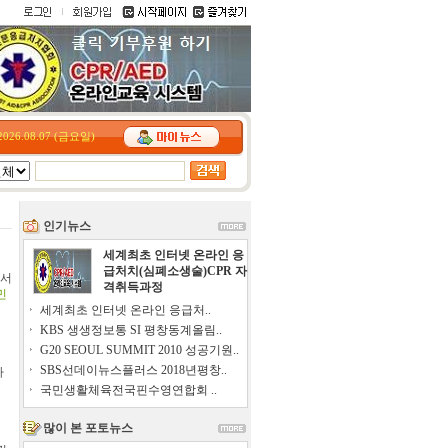
2026.08.07 (금요일)
인기뉴스
세계최초 인터넷 온라인 응
급처치(심폐소생술)CPR 자
에서
격취득과정
민
세계최초 인터넷 온라인 응급처..
KBS 생생정보통 SI 평창동계올림..
G20 SEOUL SUMMIT 2010 성공기원..
SBS선데이뉴스플러스 2018년평창..
하
국민생활체육전국핀수영연합회 ..
많이 본 포토뉴스