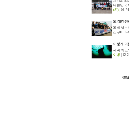
세계최초로
대한민국 
(SI)
| 01-24
SI 대한
SI 에서는
스쿠버 다이
이렇게 아
세계 최고
이빙
| 12-2
08월