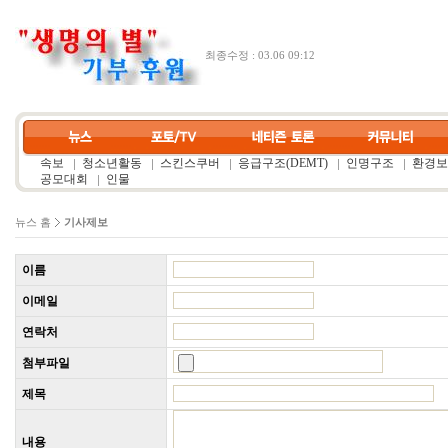
최종수정 : 03.06 09:12
속보
청소년활동
스킨스쿠버
응급구조(DEMT)
인명구조
환경보
공모대회
인물
뉴스 홈
기사제보
이름
이메일
연락처
첨부파일
제목
내용