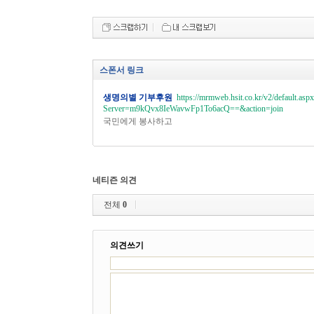
스폰서 링크
생명의별 기부후원
https://mrmweb.hsit.co.kr/v2/default.aspx
Server=m9kQvx8IeWavwFp1To6acQ==&action=join
국민에게 봉사하고
네티즌 의견
전체
0
의견쓰기