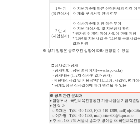
1 단 계
ㅇ 지원기준에 따른 신청단체의 적격 여
(요건심사)
ㅇ 제출 구비서류 완비 여부
ㅇ 심사기준에 의한 점수 부여
ㅇ 지원 대상사업 및 지원금액 확정
2 단 계
* 평가점수 70점 이상 사업에 한해 지원
(사업심사)
* '10년도 지원사업 중 ‘11년도 공모사
결과 반영
※ 상기 일정은 공모추진 상황에 따라 변경될 수 있음
□ 심사결과 공개
○ 공개방법 : 공단 홈페이지(www.kspo.or.kr)
○ 공개내용 (1, 2차 심사후 결과 공개)
- 지원대상사업 및 지원금액(‘11.1.18) : 사업명, 평가
* 공개일정은 심사일정에 따라 변경될 수 있음
※ 공모 관련 문의처
♠ 담당부서 : 국민체육진흥공단 기금사업실 기금지원팀
♠ 연 락 처
o 오재천 : T)02-410-1282, F)02-410-1289, mail) ojc5656@
o 이가영 : T)02-410-1288, mail) letter800@kspo.or.kr
♠ 주 소 : 138-749 서울시 송파구 방이동 88 국민체육진