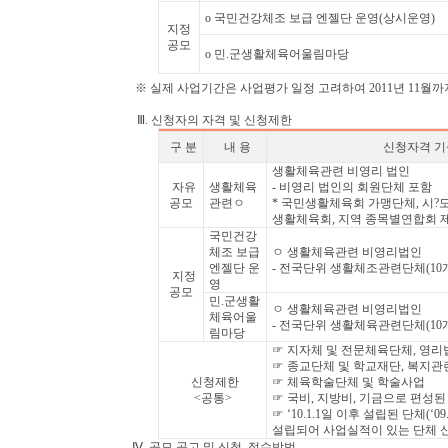
o 국민건강체조 보급 엔젤단 운영(상시운영)
지정
공모
o 민.군생활체육어울림마당
※ 실제 사업기간은 사업평가 일정 고려하여 2011년 11월까
Ⅲ. 신청자의 자격 및 신청제한
구 분
내 용
신청자격 기
생활체육관련 비영리 법인
자유
생활체육
- 비영리 법인의 회원단체 포함
공모
관련ㅇ
* 국민생활체육회 가맹단체, 시?도
생활체육회, 지역 종목별연합회 
국민건강
체조 보급
ㅇ 생활체육관련 비영리법인
엔젤단 운
- 전국단위 생활체조관련단체(10
지정
영
공모
민.군생활
ㅇ 생활체육관련 비영리법인
체육어울
- 전국단위 생활체육관련단체(10
림마당
☞ 지자체 및 전문체육단체, 영리
☞ 종교단체 및 학교재단, 복지관
신청제한
☞ 체육학술단체 및 학술사업
<공통>
☞ 국비, 지방비, 기금으로 편성된
☞ ‘10.1.1일 이후 설립된 단체(‘09
설립되어 사업실적이 있는 단체 
Ⅳ. 공모 공고 및 신청, 접수방법