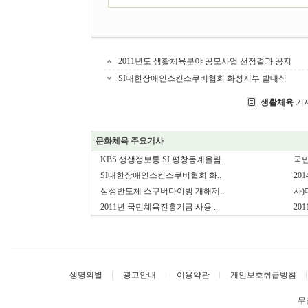
2011년도 생활체육분야 공모사업 선정결과 공지
SI대한장애인스킨스쿠버협회 화성지부 발대식
생활체육
기
문화체육 주요기사
KBS 생생정보통 SI 평창동계올림..
국민
SI대한장애인스킨스쿠버협회 화..
20
삼성반도체 스쿠버다이빙 개해제..
사)
2011년 국민체육진흥기금 사용 ..
20
생명의별
광고안내
이용약관
개인보호취급방침
무