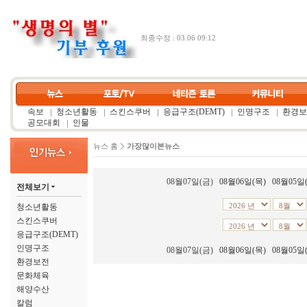
최종수정 : 03.06 09:12
속보
청소년활동
스킨스쿠버
응급구조(DEMT)
인명구조
환경보
공모대회
인물
뉴스 홈
가장많이본뉴스
08월07일(금)
08월06일(목)
08월05일
전체보기
청소년활동
스킨스쿠버
응급구조(DEMT)
인명구조
08월07일(금)
08월06일(목)
08월05일
환경보전
문화체육
해양수산
칼럼