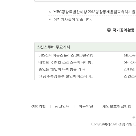
MBC공감특별한세상 2018평창동계올림픽유치기원
이전기사글이 없습니다.
국가공익활동
스킨스쿠버 주요기사
SBS선데이뉴스플러스 2018년평창..
MBC공
대한민국 최초 스킨스쿠버다이빙..
SI-국
뜻있는 해맞이 다이빙을 가다
2011
SI 광주중앙본부 철인아이스다이..
스킨스
생명의별
광고안내
이용약관
개인보호취급방침
무
Copyright(c)2026 생명의별
C