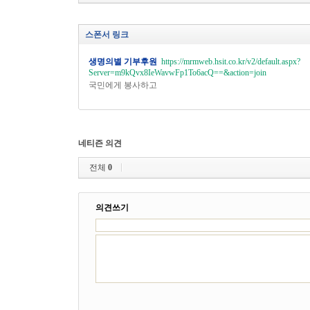
스폰서 링크
생명의별 기부후원
https://mrmweb.hsit.co.kr/v2/default.aspx?
Server=m9kQvx8IeWavwFp1To6acQ==&action=join
국민에게 봉사하고
네티즌 의견
전체
0
의견쓰기