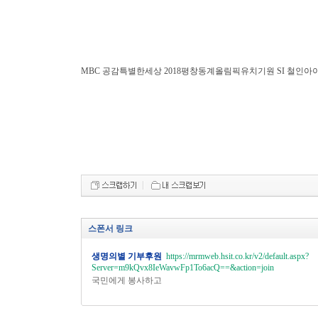
MBC 공감특별한세상 2018평창동계올림픽유치기원 SI 철인
스폰서 링크
생명의별 기부후원
https://mrmweb.hsit.co.kr/v2/default.aspx?
Server=m9kQvx8IeWavwFp1To6acQ==&action=join
국민에게 봉사하고