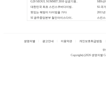
G20 SEOUL SUMMIT 2010 성공기원..
SBS선
대한민국 최초 스킨스쿠버다이빙..
SI-국
뜻있는 해맞이 다이빙을 가다
2011
SI 광주중앙본부 철인아이스다이..
스킨스
생명의별
광고안내
이용약관
개인보호취급방침
무
Copyright(c)2026 생명의별
Co