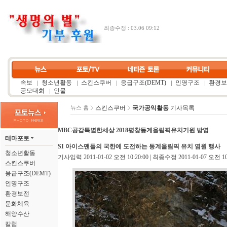
최종수정 : 03.06 09:12
속보
청소년활동
스킨스쿠버
응급구조(DEMT)
인명구조
환경보
공모대회
인물
스킨스쿠버
국가공익활동
기사목록
뉴스 홈
MBC공감특별한세상 2018평창동계올림픽유치기원 방영
테마포토
SI 아이스맨들의 국한에 도전하는 동계올림픽 유치 염원 행사
청소년활동
기사입력 2011-01-02 오전 10:20:00 | 최종수정 2011-01-07 오전 10:
스킨스쿠버
응급구조(DEMT)
인명구조
환경보전
문화체육
해양수산
칼럼