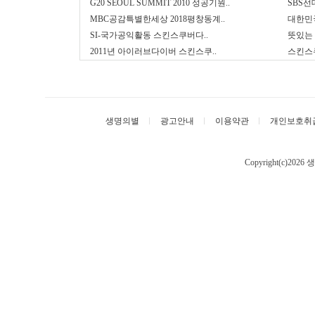
G20 SEOUL SUMMIT 2010 성공기원..
SBS선
MBC공감특별한세상 2018평창동계..
대한민
SI-국가공익활동 스킨스쿠버다..
뜻있는
2011년 아이러브다이버 스킨스쿠..
스킨스
생명의별
광고안내
이용약관
개인보호취
Copyright(c)202