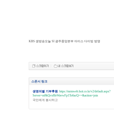
KBS 생방송오늘 SI 광주중앙본부 아이스 다이빙 방영
스폰서 링크
생명의별 기부후원
https://mrmweb.hsit.co.kr/v2/default.aspx?
Server=m9kQvx8IeWavwFp1To6acQ==&action=join
국민에게 봉사하고