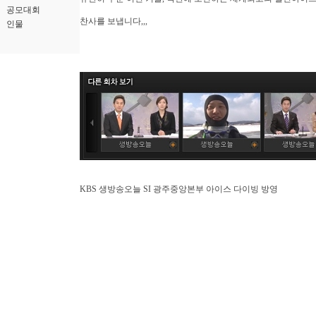
공모대회
찬사를 보냅니다,,,
인물
KBS 생방송오늘 SI 광주중앙본부 아이스 다이빙 방영