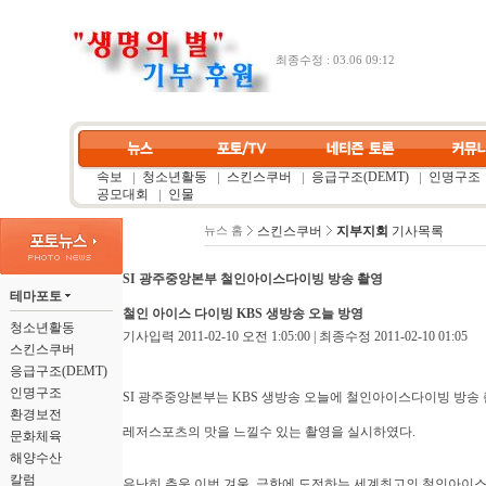
최종수정 : 03.06 09:12
속보
청소년활동
스킨스쿠버
응급구조(DEMT)
인명구조
공모대회
인물
스킨스쿠버
지부지회
기사목록
뉴스 홈
SI 광주중앙본부 철인아이스다이빙 방송 촬영
테마포토
철인 아이스 다이빙 KBS 생방송 오늘 방영
청소년활동
기사입력 2011-02-10 오전 1:05:00 | 최종수정 2011-02-10 01:05
스킨스쿠버
응급구조(DEMT)
인명구조
SI 광주중앙본부는 KBS 생방송 오늘에 철인아이스다이빙 방송
환경보전
레저스포츠의 맛을 느낄수 있는 촬영을 실시하였다.
문화체육
해양수산
칼럼
유난히 추운 이번 겨울, 극한에 도전하는 세계최고의 철인아이