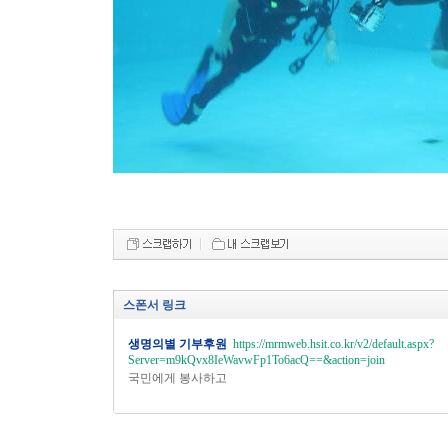
스폰서 링크
생명의별 기부후원
https://mrmweb.hsit.co.kr/v2/default.aspx?
Server=m9kQvx8IeWavwFp1To6acQ==&action=join
국민에게 봉사하고