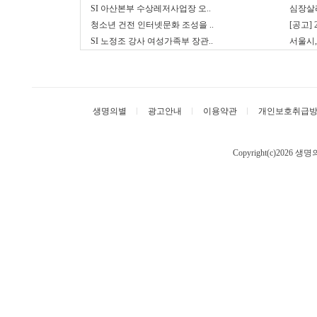
SI 아산본부 수상레저사업장 오..
심장살리
청소년 건전 인터넷문화 조성을 ..
[공고]
SI 노정조 강사 여성가족부 장관..
서울시,
생명의별
광고안내
이용약관
개인보호취급
Copyright(c)2026 생