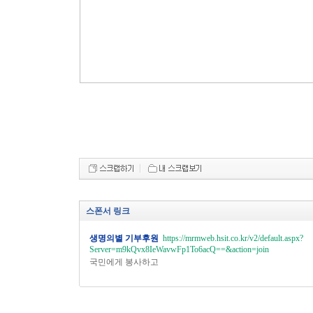
스폰서 링크
생명의별 기부후원
https://mrmweb.hsit.co.kr/v2/default.aspx?
Server=m9kQvx8IeWavwFp1To6acQ==&action=join
국민에게 봉사하고