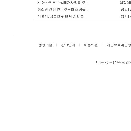
SI 아산본부 수상레저사업장 오..
심장살리
청소년 건전 인터넷문화 조성을 ..
[공고]
서울시, 청소년 위한 다양한 문..
[행사]
생명의별
광고안내
이용약관
개인보호취급
Copyright(c)2026 생