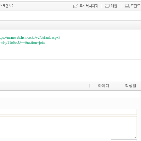
tps://mrmweb.hsit.co.kr/v2/default.aspx?
wFp1To6acQ==&action=join
아이디
작성일