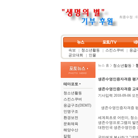
최종수정 : 03
속보
청소년활동
스킨스쿠버
응급구
공모대회
인물
청소년활동
뉴스 홈
생존수영인증자격증 평가
테마포토
생존수영인증자격증 교육
청소년활동
기사입력 2018-09-06 오전 1
스킨스쿠버
응급구조(DEMT)
생존수영인증자격증 평
인명구조
환경보전
세계최초로 어린이, 청
생존수영프로그램의 발전을
문화체육
대한민국 생존수영인증 
해양수산
칼럼
국민에게 봉사하고 "생명