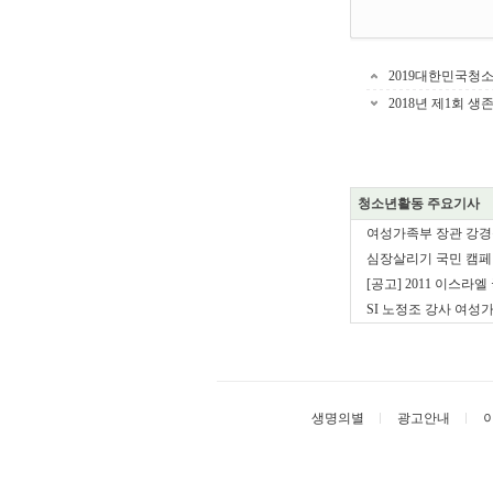
2019대한민국청
2018년 제1회 
청소년활동 주요기사
여성가족부 장관 강경순 
심장살리기 국민 캠페인
[공고] 2011 이스라엘
SI 노정조 강사 여성가
생명의별
광고안내