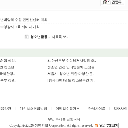
소년박람회 수원 컨벤션센터 개최
생존수영강사교육 세미나 개최
청소년활동
기사목록 보기
SI 상임..
SI 아산본부 수상레저사업장 오..
 청소년 ..
청소년 건전 인터넷문화 조성을 ..
 국제환경..
서울시, 청소년 위한 다양한 문..
족부 장관..
[행사] 2011년도 청소년주간 기..
이용약관
개인보호취급방침
이메일수집거부
단체사이트
CPR사이
무단 복제를 금합니다
Copyright(c)2026 생명의별
Corporation, All rights reserved.