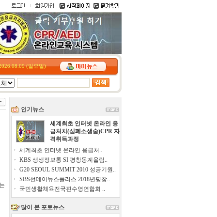
2026.08.09 (일요일)
인기뉴스
세계최초 인터넷 온라인 응
급처치(심폐소생술)CPR 자
격취득과정
세계최초 인터넷 온라인 응급처..
KBS 생생정보통 SI 평창동계올림..
G20 SEOUL SUMMIT 2010 성공기원..
SBS선데이뉴스플러스 2018년평창..
는
국민생활체육전국핀수영연합회 ..
많이 본 포토뉴스