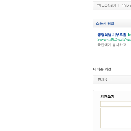
스폰서 링크
생명의별 기부후원
ht
Server=m9kQvx8IeWav
국민에게 봉사하고
네티즌 의견
전체
0
의견쓰기