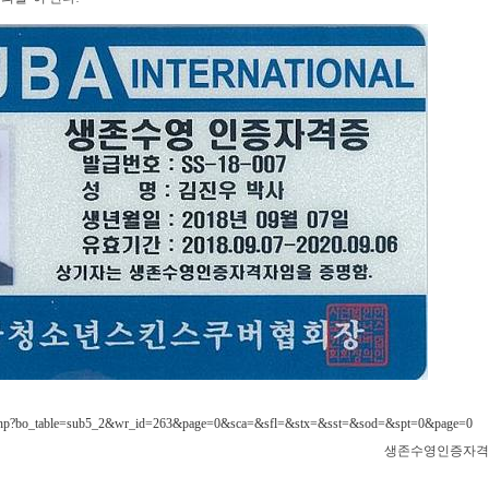
ard.php?bo_table=sub5_2&wr_id=263&page=0&sca=&sfl=&stx=&sst=&sod=&spt=0&page=0
생존수영인증자격