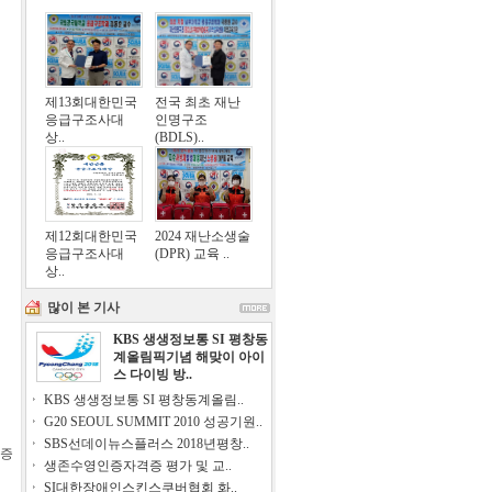
제13회대한민국
전국 최초 재난
응급구조사대
인명구조
상..
(BDLS)..
제12회대한민국
2024 재난소생술
응급구조사대
(DPR) 교육 ..
상..
많이 본 기사
KBS 생생정보통 SI 평창동
계올림픽기념 해맞이 아이
스 다이빙 방..
KBS 생생정보통 SI 평창동계올림..
G20 SEOUL SUMMIT 2010 성공기원..
SBS선데이뉴스플러스 2018년평창..
증
생존수영인증자격증 평가 및 교..
SI대한장애인스킨스쿠버협회 화..