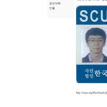
공모대회
인물
http://sicpr.org/bbs/bo