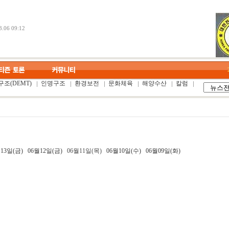
.06 09:12
조(DEMT)
인명구조
환경보전
문화체육
해양수산
칼럼
13일(금)
06월12일(금)
06월11일(목)
06월10일(수)
06월09일(화)