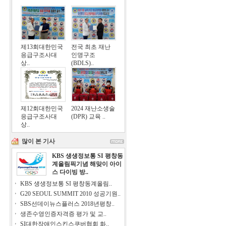
제13회대한민국
전국 최초 재난
응급구조사대
인명구조
상..
(BDLS)..
제12회대한민국
2024 재난소생술
응급구조사대
(DPR) 교육 ..
상..
많이 본 기사
KBS 생생정보통 SI 평창동
계올림픽기념 해맞이 아이
스 다이빙 방..
KBS 생생정보통 SI 평창동계올림..
G20 SEOUL SUMMIT 2010 성공기원..
SBS선데이뉴스플러스 2018년평창..
생존수영인증자격증 평가 및 교..
SI대한장애인스킨스쿠버협회 화..