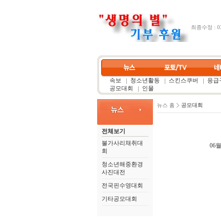
최종수정 : 03
속보
청소년활동
스킨스쿠버
응급구
공모대회
인물
뉴스 홈
공모대회
전체보기
불가사리채취대
06월
회
청소년해중환경
사진대전
전국핀수영대회
기타공모대회