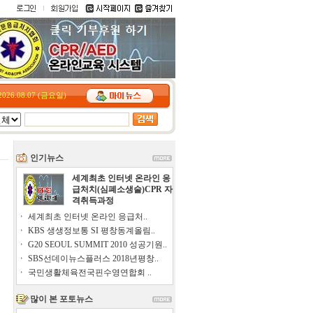
2026.08.07 (금요일)
인기뉴스
세계최초 인터넷 온라인 응
급처치(심폐소생술)CPR 자
격취득과정
세계최초 인터넷 온라인 응급처..
KBS 생생정보통 SI 평창동계올림..
G20 SEOUL SUMMIT 2010 성공기원..
SBS선데이뉴스플러스 2018년평창..
국민생활체육전국핀수영연합회 ..
많이 본 포토뉴스