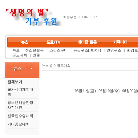
최종수정 : 03.06 09:12
속보
청소년활동
스킨스쿠버
응급구조(DEMT)
인명구조
환경보
공모대회
인물
뉴스 홈
공모대회
전체보기
불가사리채취대
06월11일(금)
06월10일(수)
06월09일
회
청소년해중환경
사진대전
전국핀수영대회
기타공모대회