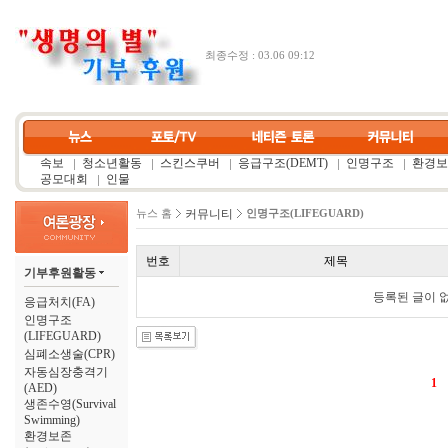
최종수정 : 03.06 09:12
속보
청소년활동
스킨스쿠버
응급구조(DEMT)
인명구조
환경보
공모대회
인물
커뮤니티
뉴스 홈
인명구조(LIFEGUARD)
번호
제목
기부후원활동
등록된 글이 
응급처치(FA)
인명구조
(LIFEGUARD)
심폐소생술(CPR)
자동심장충격기
1
(AED)
생존수영(Survival
Swimming)
환경보존