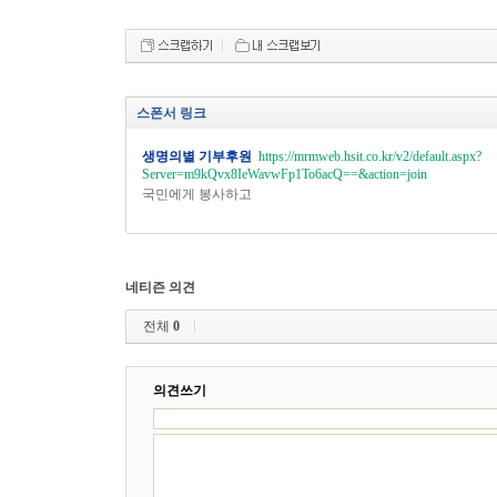
스폰서 링크
생명의별 기부후원
https://mrmweb.hsit.co.kr/v2/default.aspx?
Server=m9kQvx8IeWavwFp1To6acQ==&action=join
국민에게 봉사하고
네티즌 의견
전체
0
의견쓰기