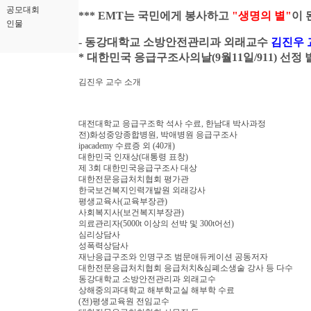
공모대회
*** EMT는 국민에게 봉사하고
"생명의 별"
이 
인물
- 동강대학교 소방안전관리과 외래교수
김진우
* 대한민국 응급구조사의날(9월11일/911) 선정 
김진우 교수 소개
대전대학교 응급구조학 석사 수료, 한남대 박사과정
전)화성중앙종합병원, 박애병원 응급구조사
ipacademy 수료증 외 (40개)
대한민국 인재상(대통령 표창)
제 3회 대한민국응급구조사 대상
대한전문응급처치협회 평가관
한국보건복지인력개발원 외래강사
평생교육사(교육부장관)
사회복지사(보건복지부장관)
의료관리자(5000t 이상의 선박 및 300t어선)
심리상담사
성폭력상담사
재난응급구조와 인명구조 범문애듀케이션 공동저자
대한전문응급처치협회 응급처치&심폐소생술 강사 등 다수
동강대학교 소방안전관리과 외래교수
상해중의과대학교 해부학교실 해부학 수료
(전)평생교육원 전임교수