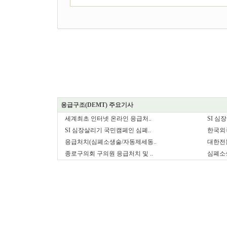
응급구조(DEMT) 주요기사
세계최초 인터넷 온라인 응급처..
SI 심
SI 심장살리기 국민캠페인 심폐..
한국외
응급처치(심폐소생술/자동제세동..
대한전문
종로구의회 구의원 응급처치 및 ..
심폐소생술