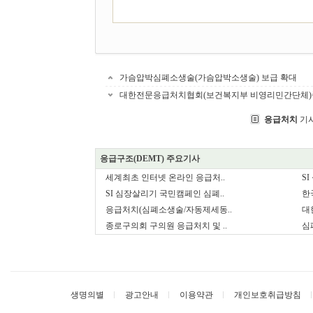
가슴압박심폐소생술(가슴압박소생술) 보급 확대
대한전문응급처치협회(보건복지부 비영리민간단체
응급처치
기
응급구조(DEMT) 주요기사
세계최초 인터넷 온라인 응급처..
S
SI 심장살리기 국민캠페인 심폐..
한
응급처치(심폐소생술/자동제세동..
대
종로구의회 구의원 응급처치 및 ..
심폐
생명의별
광고안내
이용약관
개인보호취급방침