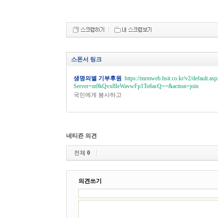
스폰서 링크
생명의별 기부후원
https://mrmweb.hsit.co.kr/v2/default.asp
Server=m9kQvx8IeWavwFp1To6acQ==&action=join
국민에게 봉사하고
네티즌 의견
전체
0
의견쓰기