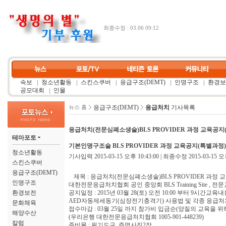
최종수정 : 03.06 09:12
속보
청소년활동
스킨스쿠버
응급구조(DEMT)
인명구조
환경보
공모대회
인물
응급구조(DEMT)
응급처치
기사목록
뉴스 홈
응급처치(전문심폐소생술)BLS PROVIDER 과정 교육공지
테마포토
기본인명구조술 BLS PROVIDER 과정 교육공지(특별과정)
청소년활동
기사입력 2015-03-15 오후 10:43:00 | 최종수정 2015-03-15 오후
스킨스쿠버
응급구조(DEMT)
제목 : 응급처치(전문심폐소생술)BLS PROVIDER 과정
인명구조
대한전문응급처치협회 공인 중앙회 BLS Training Site , 전
환경보전
공지일정 : 2015년 03월 28(토) 오전 10:00 부터 9시간교
AED자동제세동기(심장전기충격기) 사용법 및 각종 응급처
문화체육
접수마감 : 03월 25일 까지 참가비 입금순(양질의 교육을 위
해양수산
(우리은행 대한전문응급처치협회 1005-901-448239)
칼럼
준비물 : 필기도구, 증명사진2장