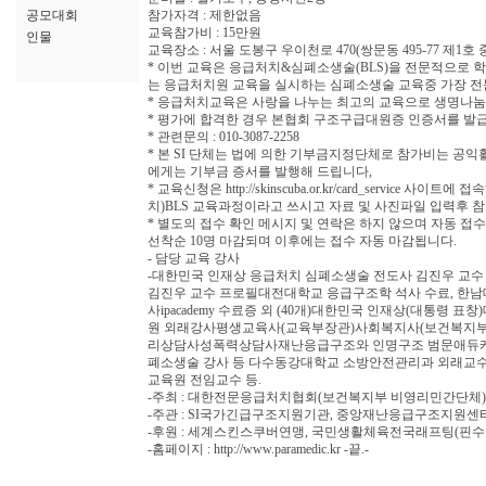
공모대회
참가자격 : 제한없음
교육참가비 : 15만원
인물
교육장소 : 서울 도봉구 우이천로 470(쌍문동 495-77 
* 이번 교육은 응급처치&심폐소생술(BLS)을 전문적으로
는 응급처치원 교육을 실시하는 심폐소생술 교육중 가장 
* 응급처치교육은 사랑을 나누는 최고의 교육으로 생명나눔
* 평가에 합격한 경우 본협회 구조구급대원증 인증서를 발
* 관련문의 : 010-3087-2258
* 본 SI 단체는 법에 의한 기부금지정단체로 참가비는 
에게는 기부금 증서를 발행해 드립니다,
* 교육신청은 http://skinscuba.or.kr/card_servi
치)BLS 교육과정이라고 쓰시고 자료 및 사진파일 입력후 
* 별도의 접수 확인 메시지 및 연락은 하지 않으며 자동 접
선착순 10명 마감되며 이후에는 접수 자동 마감됩니다.
- 담당 교육 강사
-대한민국 인재상 응급처치 심폐소생술 전도사 김진우 교수
김진우 교수 프로필대전대학교 응급구조학 석사 수료, 한
사ipacademy 수료증 외 (40개)대한민국 인재상(대
원 외래강사평생교육사(교육부장관)사회복지사(보건복지부장관)
리상담사성폭력상담사재난응급구조와 인명구조 범문애듀
폐소생술 강사 등 다수동강대학교 소방안전관리과 외래교
교육원 전임교수 등.
-주최 : 대한전문응급처치협회(보건복지부 비영리민간단체)
-주관 : SI국가긴급구조지원기관, 중앙재난응급구조지원센
-후원 : 세계스킨스쿠버연맹, 국민생활체육전국래프팅(핀
-홈페이지 : http://www.paramedic.kr -끝.-