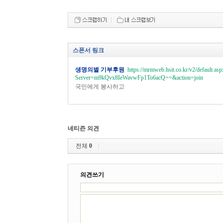
스폰서 링크
생명의별 기부후원
https://mrmweb.hsit.co.kr/v2/default.asp
Server=m9kQvx8IeWavwFp1To6acQ==&action=join
국민에게 봉사하고
네티즌 의견
전체
0
의견쓰기