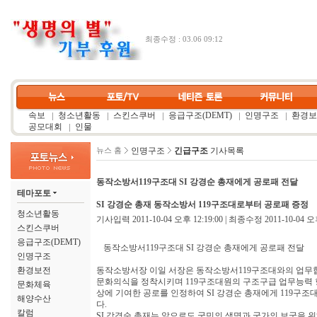
최종수정 : 03.06 09:12
속보
청소년활동
스킨스쿠버
응급구조(DEMT)
인명구조
환경보
공모대회
인물
인명구조
긴급구조
기사목록
뉴스 홈
동작소방서119구조대 SI 강경순 총재에게 공로패 전달
테마포토
SI 강경순 총재 동작소방서 119구조대로부터 공로패 증정
청소년활동
기사입력 2011-10-04 오후 12:19:00 | 최종수정 2011-10-04 오후
스킨스쿠버
응급구조(DEMT)
동작소방서119구조대 SI 강경순 총재에게 공로패 전달
인명구조
환경보전
동작소방서장 이일 서장은 동작소방서119구조대와의 업무
문화의식을 정착시키며 119구조대원의 구조구급 업무능력 
문화체육
상에 기여한 공로를 인정하여 SI 강경순 총재에게 119구
해양수산
다.
칼럼
SI 강경순 총재는 앞으로도 국민의 생명과 국가의 보국을 