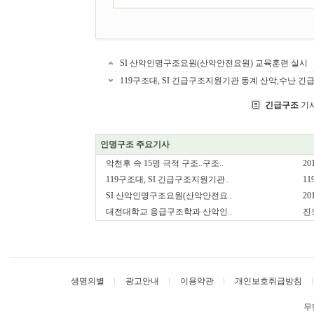
SI 산악인명구조요원(산악안전요원) 교육훈련 실시
119구조대, SI 긴급구조지원기관 동계 산악,수난 긴
긴급구조
기
인명구조 주요기사
악천후 속 15명 극적 구조..구조..
20
119구조대, SI 긴급구조지원기관..
1
SI 산악인명구조요원(산악안전요..
20
대전대학교 응급구조학과 산악인..
진
생명의별
광고안내
이용약관
개인보호취급방침
무