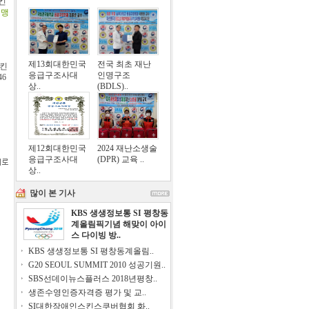
킨
연맹
제13회대한민국
전국 최초 재난
스킨
응급구조사대
인명구조
46
상..
(BDLS)..
제12회대한민국
2024 재난소생술
응급구조사대
(DPR) 교육 ..
상..
많이 본 기사
KBS 생생정보통 SI 평창동
계올림픽기념 해맞이 아이
스 다이빙 방..
KBS 생생정보통 SI 평창동계올림..
G20 SEOUL SUMMIT 2010 성공기원..
SBS선데이뉴스플러스 2018년평창..
생존수영인증자격증 평가 및 교..
SI대한장애인스킨스쿠버협회 화..