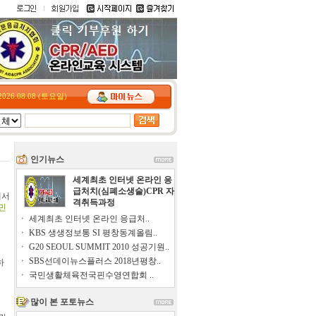
2026.08.08 (토요일)
인기뉴스
세계최초 인터넷 온라인 응
급처치(심폐소생술)CPR 자
에서
격취득과정
민
세계최초 인터넷 온라인 응급처..
KBS 생생정보통 SI 평창동계올림..
G20 SEOUL SUMMIT 2010 성공기원..
SBS선데이뉴스플러스 2018년평창..
하
국민생활체육전국핀수영연합회 ..
많이 본 포토뉴스