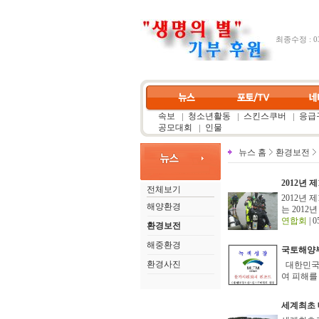
최종수정 : 03
속보
청소년활동
스킨스쿠버
응급구
공모대회
인물
뉴스 홈
환경보전
2012년
전체보기
2012년
해양환경
는 201
연합회
| 0
환경보전
해중환경
국토해양부
환경사진
대한민국불
여 피해를
세계최초