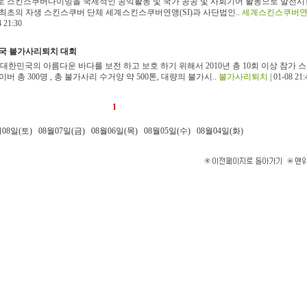
 스킨스쿠버다이빙을 국제적인 공익활동 및 국가 공공 및 사회기어 활동으로 발전시
최초의 자생 스킨스쿠버 단체 세계스킨스쿠버연맹(SI)과 사단법인..
세계스킨스쿠버
4 21:30
민국 불가사리퇴치 대회
 대한민국의 아름다운 바다를 보전 하고 보호 하기 위해서 2010년 총 10회 이상 참가 
버 총 300명 , 총 불가사리 수거양 약 500톤, 대량의 불가시..
불가사리퇴치
| 01-08 21:
1
월08일(토)
08월07일(금)
08월06일(목)
08월05일(수)
08월04일(화)