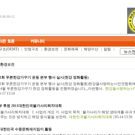
.06 09:12
조(DEMT)
인명구조
환경보전
문화체육
해양수산
칼럼
환경보전
 제1회 푸른한강가꾸기 운동 본부 행사 실시(한강 정화활동)
 제1회 푸른한강가꾸기 운동 본부 행사 실시(한강 정화활동)한강을사랑하는시민연합회
2년 4월 푸른한강가꾸기 한강 정화활동을 진행하였습니다,,,이번행사..
한강을사랑하는시
5-17 13:14
 후원 2011대한민국불가사리퇴치대회
가사리퇴치대회 1. 사업의 개요 가. 사업의 목적 : 불가사리가 해양 생태계를 파괴 
 주는 것은 방지하고 해양 동식물을 보전하..
대한민국불가사리퇴치대회
| 05-14 13:56
 대한민국 수중문화재지킴이 활동