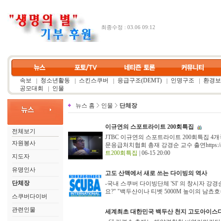
최종수정 : 03.06 09:12
속보
청소년활동
스킨스쿠버
응급구조(DEMT)
인명구조
환경보
공모대회
인물
뉴스 홈
인물
단체장
이규연의 스포트라이트 200회특집
전체보기
JTBC 이규연의 스포트라이트 200회특집 4
자원봉사
문응급처치협회 총재 강경순 교수 출연https://www.y
트200회특집
| 06-15 20:00
지도자
유명인사
고도 산맥에서 새로 쓰는 다이빙의 역사
단체장
-국내 스쿠버 다이빙단체 'SI' 의 창시자 
요?" "백두산이나 티벳 5000M 높이의 남쵸호
스쿠버다이버
관련인물
세계최초 대한민국 백두산 천지 고도아이스다