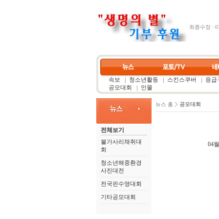
최종수정 : 03
속보
청소년활동
스킨스쿠버
응급구
공모대회
인물
뉴스 홈
공모대회
전체보기
불가사리채취대
04월
회
청소년해중환경
사진대전
전국핀수영대회
기타공모대회