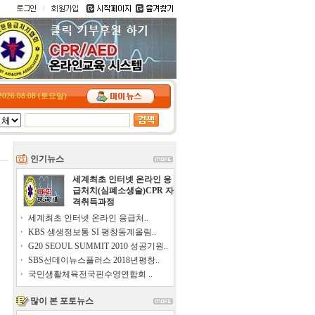
2026.08.08 (토요일)
인기뉴스
세계최초 인터넷 온라인 응
급처치(심폐소생술)CPR 자
격취득과정
세계최초 인터넷 온라인 응급처..
KBS 생생정보통 SI 평창동계올림..
G20 SEOUL SUMMIT 2010 성공기원..
SBS선데이뉴스플러스 2018년평창..
국민생활체육전국핀수영연합회 ..
많이 본 포토뉴스