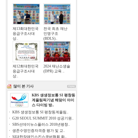
제13회대한민국
전국 최초 재난
응급구조사대
인명구조
상..
(BDLS)..
제12회대한민국
2024 재난소생술
응급구조사대
(DPR) 교육 ..
상..
많이 본 기사
KBS 생생정보통 SI 평창동
계올림픽기념 해맞이 아이
스 다이빙 방..
KBS 생생정보통 SI 평창동계올림..
G20 SEOUL SUMMIT 2010 성공기원..
SBS선데이뉴스플러스 2018년평창..
생존수영인증자격증 평가 및 교..
SI대한장애인스킨스쿠버협회 화..