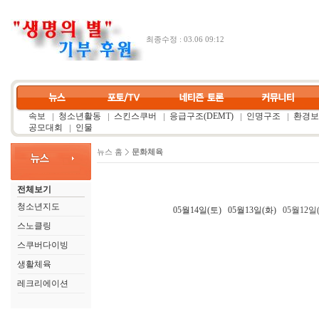
최종수정 : 03.06 09:12
속보
청소년활동
스킨스쿠버
응급구조(DEMT)
인명구조
환경보
공모대회
인물
뉴스 홈
문화체육
전체보기
청소년지도
05월14일(토)
05월13일(화)
05월12일
스노클링
스쿠버다이빙
생활체육
레크리에이션