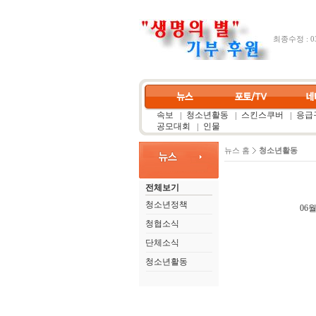
최종수정 : 03
속보
청소년활동
스킨스쿠버
응급구
공모대회
인물
뉴스 홈
청소년활동
전체보기
청소년정책
06월
청협소식
단체소식
청소년활동