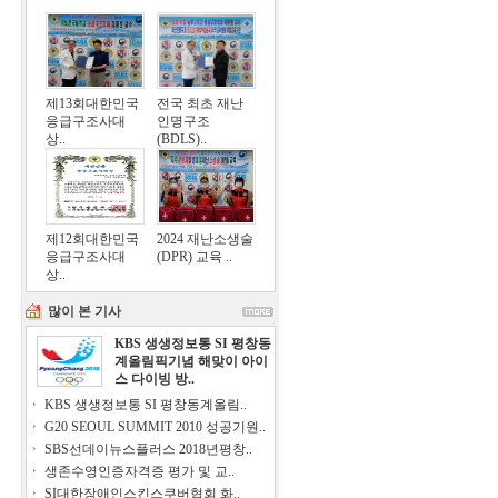
제13회대한민국
전국 최초 재난
응급구조사대
인명구조
상..
(BDLS)..
제12회대한민국
2024 재난소생술
응급구조사대
(DPR) 교육 ..
상..
많이 본 기사
KBS 생생정보통 SI 평창동
계올림픽기념 해맞이 아이
스 다이빙 방..
KBS 생생정보통 SI 평창동계올림..
G20 SEOUL SUMMIT 2010 성공기원..
SBS선데이뉴스플러스 2018년평창..
생존수영인증자격증 평가 및 교..
SI대한장애인스킨스쿠버협회 화..