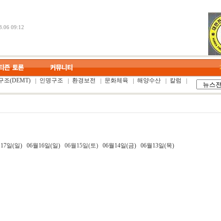
.06 09:12
조(DEMT)
인명구조
환경보전
문화체육
해양수산
칼럼
17일(일)
06월16일(일)
06월15일(토)
06월14일(금)
06월13일(목)