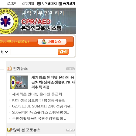
2026.08.09 (일요일)
인기뉴스
세계최초 인터넷 온라인 응
급처치(심폐소생술)CPR 자
격취득과정
세계최초 인터넷 온라인 응급처..
KBS 생생정보통 SI 평창동계올림..
G20 SEOUL SUMMIT 2010 성공기원..
SBS선데이뉴스플러스 2018년평창..
국민생활체육전국핀수영연합회 ..
많이 본 포토뉴스