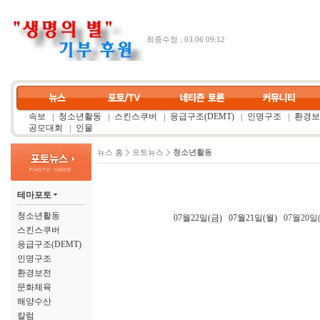
최종수정 : 03.06 09:12
속보
청소년활동
스킨스쿠버
응급구조(DEMT)
인명구조
환경보
공모대회
인물
뉴스 홈
포토뉴스
청소년활동
테마포토
청소년활동
07월22일(금)
07월21일(월)
07월20일
스킨스쿠버
응급구조(DEMT)
인명구조
환경보전
문화체육
해양수산
칼럼