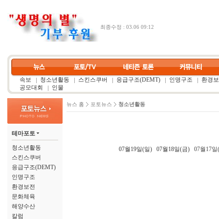
최종수정 : 03.06 09:12
속보
청소년활동
스킨스쿠버
응급구조(DEMT)
인명구조
환경보
공모대회
인물
뉴스 홈
포토뉴스
청소년활동
테마포토
청소년활동
07월19일(일)
07월18일(금)
07월17일
스킨스쿠버
응급구조(DEMT)
인명구조
환경보전
문화체육
해양수산
칼럼