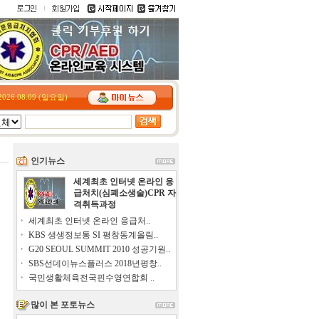
2026.08.09 (일요일)
인기뉴스
세계최초 인터넷 온라인 응
급처치(심폐소생술)CPR 자
격취득과정
세계최초 인터넷 온라인 응급처..
KBS 생생정보통 SI 평창동계올림..
G20 SEOUL SUMMIT 2010 성공기원..
SBS선데이뉴스플러스 2018년평창..
국민생활체육전국핀수영연합회 ..
많이 본 포토뉴스