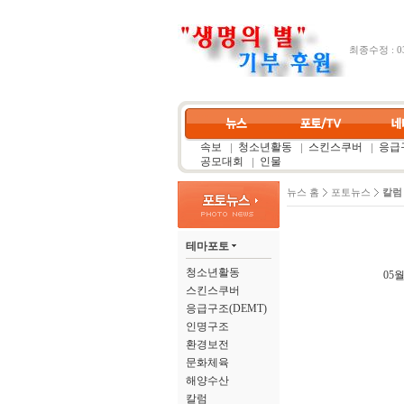
최종수정 : 03
속보
청소년활동
스킨스쿠버
응급구
공모대회
인물
뉴스 홈
포토뉴스
칼럼
테마포토
청소년활동
05월
스킨스쿠버
응급구조(DEMT)
인명구조
환경보전
문화체육
해양수산
칼럼