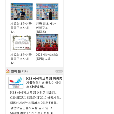
제13회대한민국
전국 최초 재난
응급구조사대
인명구조
상..
(BDLS)..
제12회대한민국
2024 재난소생술
응급구조사대
(DPR) 교육 ..
상..
많이 본 기사
KBS 생생정보통 SI 평창동
계올림픽기념 해맞이 아이
스 다이빙 방..
KBS 생생정보통 SI 평창동계올림..
G20 SEOUL SUMMIT 2010 성공기원..
SBS선데이뉴스플러스 2018년평창..
생존수영인증자격증 평가 및 교..
SI대한장애인스킨스쿠버협회 화..